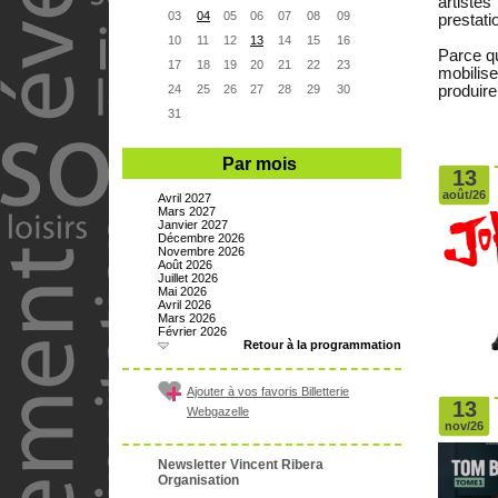
artiste
03
04
05
06
07
08
09
prestati
10
11
12
13
14
15
16
Parce qu
17
18
19
20
21
22
23
mobilis
24
25
26
27
28
29
30
produire
31
Par mois
13
août/26
Avril 2027
Mars 2027
Janvier 2027
Décembre 2026
Novembre 2026
Août 2026
Juillet 2026
Mai 2026
Avril 2026
Mars 2026
Février 2026
Retour à la programmation
Ajouter à vos favoris Billetterie
13
Webgazelle
nov/26
Newsletter Vincent Ribera
Organisation