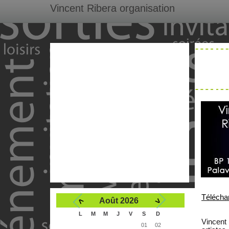
Vincent Ribera organisation
Télécha
<
>
Août 2026
L
M
M
J
V
S
D
Vincent
01
02